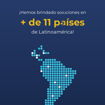
[talentlms-courses]
¡Hemos brindado soluciones en
+ de 11 países
de Latinoamérica!