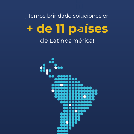
[talentlms-courses]
¡Hemos brindado soluciones en
+ de 11 países
de Latinoamérica!