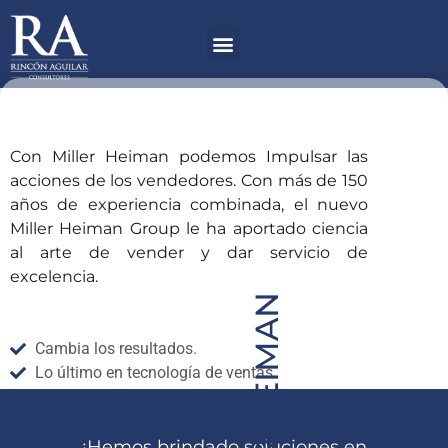
Ir
Menú
al
contenido
Con Miller Heiman podemos Impulsar las
acciones de los vendedores. Con más de 150
años de experiencia combinada, el nuevo
Miller Heiman Group le ha aportado ciencia
al arte de vender y dar servicio de
excelencia.
MILLER HEIMAN
Cambia los resultados.
Lo último en tecnología de ventas.
Mejores ventas.
¡Hemos brindado soluciones en