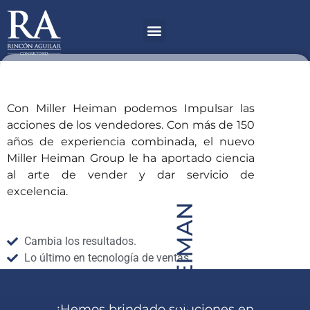
Ir
Menú
al
contenido
Con Miller Heiman podemos Impulsar las
acciones de los vendedores. Con más de 150
años de experiencia combinada, el nuevo
Miller Heiman Group le ha aportado ciencia
al arte de vender y dar servicio de
excelencia.
MILLER HEIMAN
Cambia los resultados.
Lo último en tecnología de ventas.
Mejores ventas.
¡Hemos brindado soluciones en