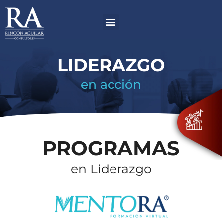
Ir
Menú
al
contenido
LIDERAZGO
en acción
PROGRAMAS
en Liderazgo