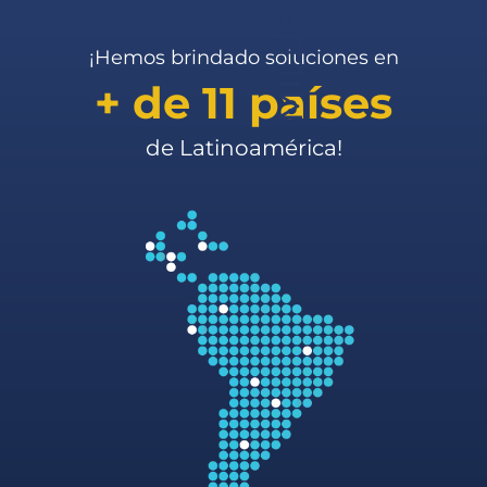
[talentlms-courses]
¡Hemos brindado soluciones en
+ de 11 países
de Latinoamérica!